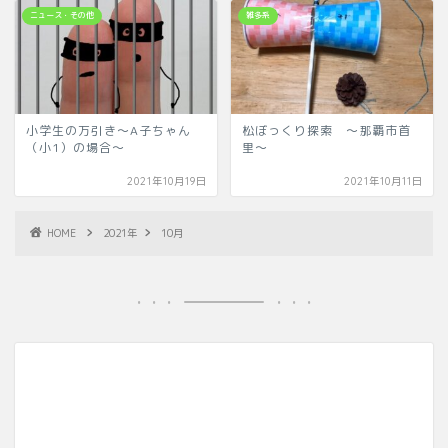
ニュース・その他
雑多系
小学生の万引き～A子ちゃん
松ぼっくり探索 ～那覇市首
（小1）の場合～
里～
2021年10月19日
2021年10月11日
HOME
2021年
10月