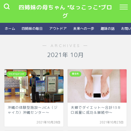
四姉妹の母ちゃん *なっこっこ*ブロ
グ
ホーム
四姉妹の毎日
アウトドア
未来への一歩
趣味の話
お問
― ARCHIVES ―
2021年 10月
Uncategorized
雑多系
沖縄の体験型施設～JICA（ジ
夫婦でダイエット～合計13キ
ャイカ）沖縄センター～
ロ減量に成功＆継続中～
2021年10月28日
2021年10月23日