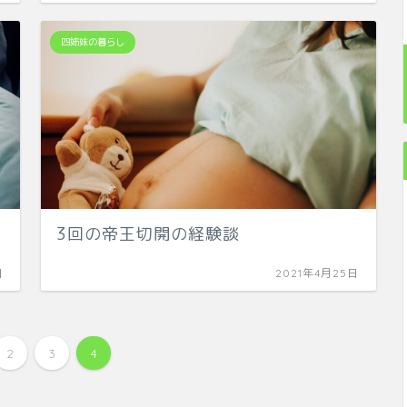
四姉妹の暮らし
3回の帝王切開の経験談
日
2021年4月25日
2
3
4