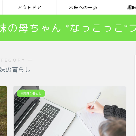
アウトドア
未来への一歩
趣
妹の母ちゃん *なっこっこ*
ATEGORY ―
妹の暮らし
四姉妹の暮らし