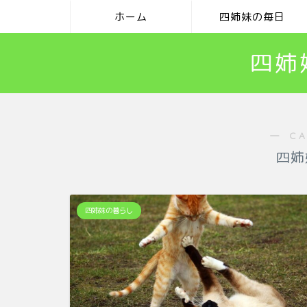
ホーム
四姉妹の毎日
四姉
― C
四姉
四姉妹の暮らし