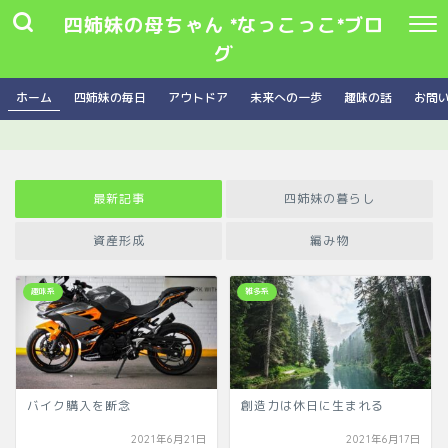
四姉妹の母ちゃん *なっこっこ*ブロ
グ
ホーム
四姉妹の毎日
アウトドア
未来への一歩
趣味の話
お問
最新記事
四姉妹の暮らし
資産形成
編み物
趣味系
雑多系
バイク購入を断念
創造力は休日に生まれる
2021年6月21日
2021年6月17日