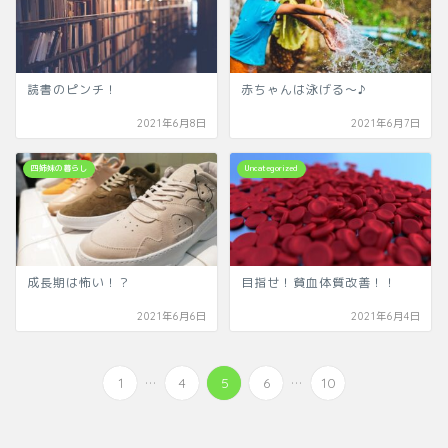
読書のピンチ！
赤ちゃんは泳げる～♪
2021年6月8日
2021年6月7日
四姉妹の暮らし
Uncategorized
成長期は怖い！？
目指せ！貧血体質改善！！
2021年6月6日
2021年6月4日
...
...
1
4
5
6
10