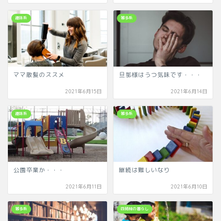
趣味系
雑多系
ママ散髪のススメ
旦那様はうつ気味です・・・
2021年6月15日
2021年6月14日
趣味系
雑多系
公園卒業か・・・
継続は難しいなり
2021年6月11日
2021年6月10日
雑多系
四姉妹の暮らし