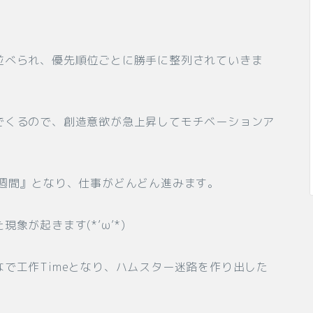
並べられ、優先順位ごとに勝手に整列されていきま
でくるので、創造意欲が急上昇してモチベーションア
P週間』となり、仕事がどんどん進みます。
が起きます(*’ω’*)
で工作Timeとなり、ハムスター迷路を作り出した