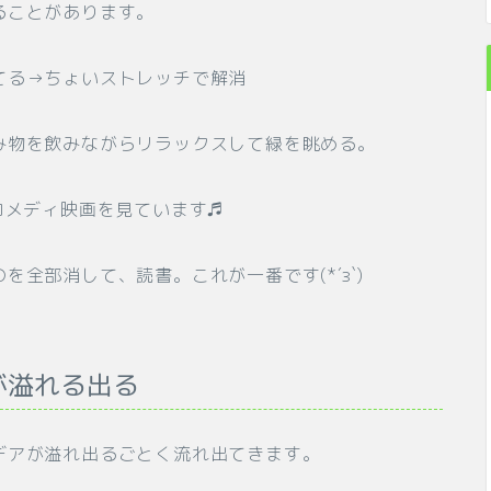
ることがあります。
てる→ちょいストレッチで解消
み物を飲みながらリラックスして緑を眺める。
コメディ映画を見ています♬
全部消して、読書。これが一番です(*´з`)
が溢れる出る
デアが溢れ出るごとく流れ出てきます。