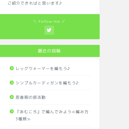
ご紹介できればと思います♪
＼ Follow me ／
最近の投稿
レッグウォーマーを編もう♪
シンプルカーディガンを編もう♪
思春期の部活動
『あむころ』で編んでみよう≪編み方
3種類≫