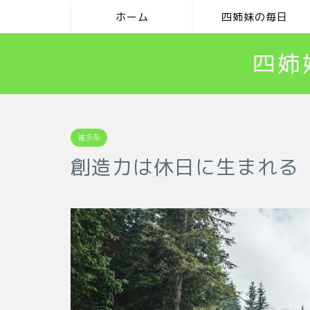
ホーム
四姉妹の毎日
四姉
雑多系
創造力は休日に生まれる