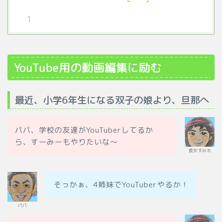
YouTube用の動画編集に励む
最近、小学6年生になる双子の娘より、旦那へ
パパ、学校の友達がYouTuberしてるか
ら、すーみーもやりたいな～
長女すみれ
そっかぁ、4姉妹でYouTuberやるか！
パパ