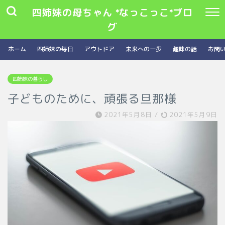
四姉妹の母ちゃん *なっこっこ*ブロ
グ
ホーム
四姉妹の毎日
アウトドア
未来への一歩
趣味の話
お問
四姉妹の暮らし
子どものために、頑張る旦那様
2021年5月8日
/
2021年5月9日