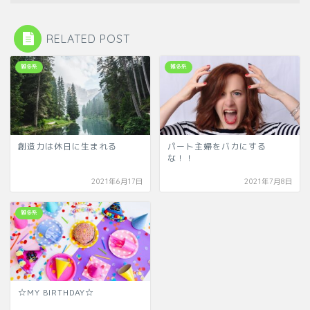
RELATED POST
雑多系
雑多系
創造力は休日に生まれる
パート主婦をバカにする
な！！
2021年6月17日
2021年7月8日
雑多系
☆MY BIRTHDAY☆