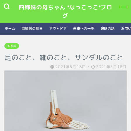
四姉妹の母ちゃん *なっこっこ*ブロ
グ
ホーム
四姉妹の毎日
アウトドア
未来への一歩
趣味の話
お問
雑多系
足のこと、靴のこと、サンダルのこと
2021年5月18日
/
2021年5月18日